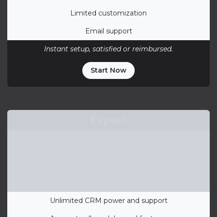
Limited customization
Email support
Instant setup, satisfied or reimbursed.
Start Now
Expert
125
DKK
.00
/ month
Unlimited CRM power and support