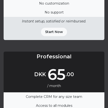
No customization
No support
Instant setup, satisfied or reimbursed.
Start Now
Professional
65
DKK
.00
/ month
Complete CRM for any size team
Access to all modules