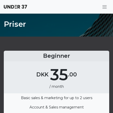
Skip to Content
Priser
Beginner
35
DKK
.00
/ month
Basic sales & marketing for up to 2 users
Account & Sales management