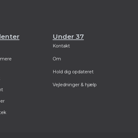
lenter
Under 37
Kontakt
å mere
Om
Hold dig opdateret
t
Vejledninger & hjælp
nt
er
tek